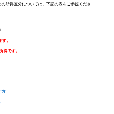
との所得区分については、下記の表をご参照くださ
得
ます。
時所得です。
な方
し